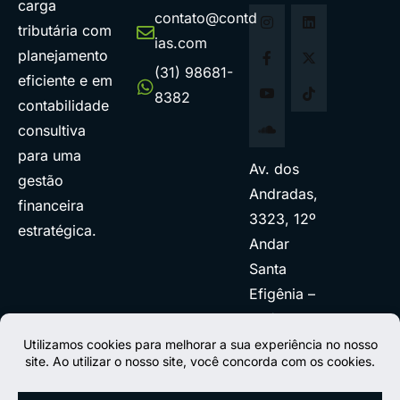
carga
contato@contd
tributária com
ias.com
planejamento
(31) 98681-
eficiente e em
8382
contabilidade
consultiva
para uma
Av. dos
gestão
Andradas,
financeira
3323, 12º
estratégica.
Andar
Santa
Efigênia –
BH/MG.
Como
chegar