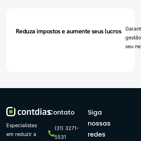
Garant
Reduza impostos e aumente seus lucros
gestão
seu ne
Contato
Siga
nossas
Especialistas
(31) 3271-
redes
em reduzir a
5531