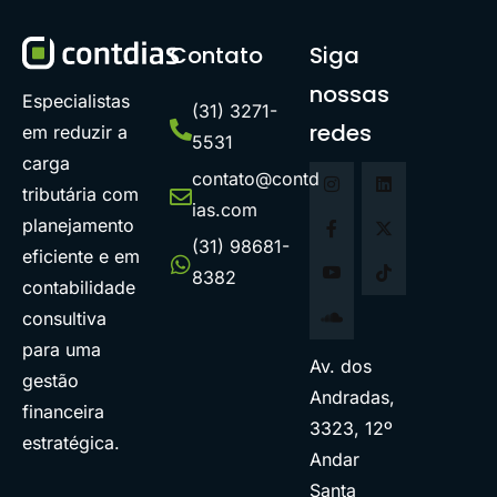
Contato
Siga
nossas
Especialistas
(31) 3271-
redes
em reduzir a
5531
carga
contato@contd
tributária com
ias.com
planejamento
(31) 98681-
eficiente e em
8382
contabilidade
consultiva
para uma
Av. dos
gestão
Andradas,
financeira
3323, 12º
estratégica.
Andar
Santa