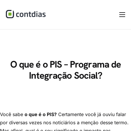
Home
A Empresa
Serviços
Materiais
O que é o PIS – Programa de
Integração Social?
Dúvidas
Blog
Contato
Você sabe
o que é o PIS?
Certamente você já ouviu falar
por diversas vezes nos noticiários a menção desse termo.
Mas afinal, qual é o seu significado e impacto nas