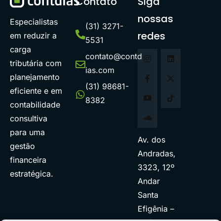
Contato
Siga
nossas
Especialistas
(31) 3271-
redes
em reduzir a
5531
carga
contato@contd
tributária com
ias.com
planejamento
(31) 98681-
eficiente e em
8382
contabilidade
consultiva
para uma
Av. dos
gestão
Andradas,
financeira
3323, 12º
estratégica.
Andar
Santa
Efigênia –