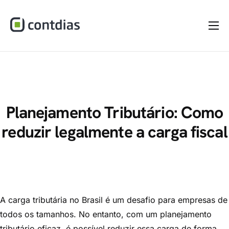
Home
A Empresa
Serviços
Materiais
Planejamento Tributário: Como
reduzir legalmente a carga fiscal
Dúvidas
Blog
Contato
A carga tributária no Brasil é um desafio para empresas de
todos os tamanhos. No entanto, com um planejamento
tributário eficaz, é possível reduzir essa carga de forma