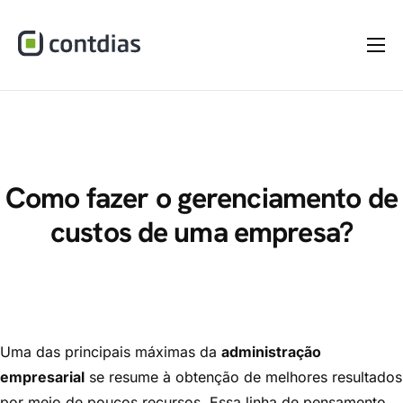
Home
A Empresa
Serviços
Materiais
Como fazer o gerenciamento de
custos de uma empresa?
Dúvidas
Blog
Contato
Uma das principais máximas da
administração
empresarial
se resume à obtenção de melhores resultados
por meio de poucos recursos. Essa linha de pensamento