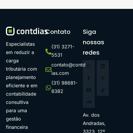
Contato
Siga
nossas
Especialistas
(31) 3271-
redes
em reduzir a
5531
carga
contato@contd
tributária com
ias.com
planejamento
(31) 98681-
eficiente e em
8382
contabilidade
consultiva
para uma
Av. dos
gestão
Andradas,
financeira
3323, 12º