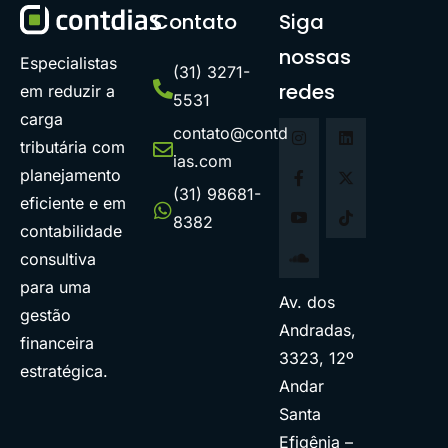
Contato
Siga
nossas
Especialistas
(31) 3271-
redes
em reduzir a
5531
carga
contato@contd
tributária com
ias.com
planejamento
(31) 98681-
eficiente e em
8382
contabilidade
consultiva
para uma
Av. dos
gestão
Andradas,
financeira
3323, 12º
estratégica.
Andar
Santa
Efigênia –