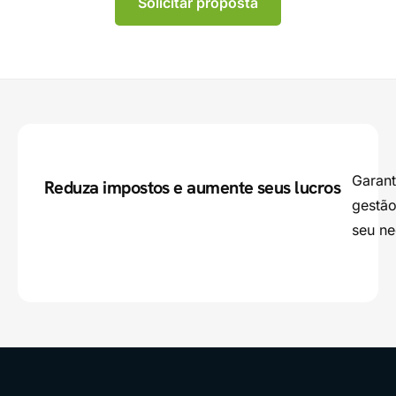
Solicitar proposta
Garant
Reduza impostos e aumente seus lucros
gestão
seu ne