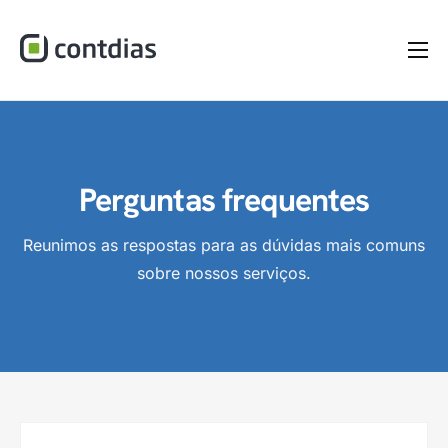
Home
A Empresa
Serviços
Perguntas frequentes
Materiais
Reunimos as respostas para as dúvidas mais comuns
Dúvidas
sobre nossos serviços.
Blog
Contato