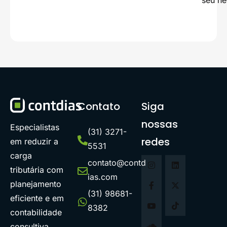
seu ne
Contato
Siga
nossas
Especialistas
(31) 3271-
redes
em reduzir a
5531
carga
contato@contd
tributária com
ias.com
planejamento
(31) 98681-
eficiente e em
8382
contabilidade
consultiva