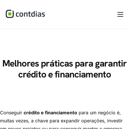
Home
A Empresa
Serviços
Materiais
Melhores práticas para garantir
crédito e financiamento
Dúvidas
Blog
Contato
Conseguir
crédito e financiamento
para um negócio é,
muitas vezes, a chave para expandir operações, investir
em novos projetos ou para conseguir manter a empresa