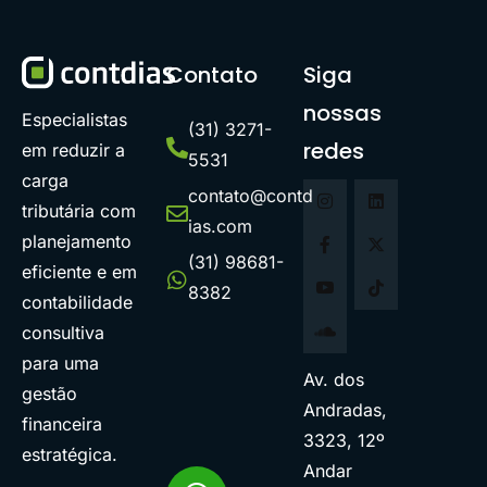
Contato
Siga
nossas
Especialistas
(31) 3271-
redes
em reduzir a
5531
carga
contato@contd
tributária com
ias.com
planejamento
(31) 98681-
eficiente e em
8382
contabilidade
consultiva
para uma
Av. dos
gestão
Andradas,
financeira
3323, 12º
estratégica.
Andar