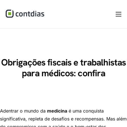
Home
A Empresa
Serviços
Materiais
Obrigações fiscais e trabalhistas
para médicos: confira
Dúvidas
Blog
Contato
Adentrar o mundo da
medicina
é uma conquista
significativa, repleta de desafios e recompensas. Mas além
do compromisso com a saúde e o bem-estar dos