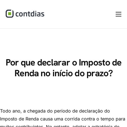
Home
A Empresa
Serviços
Materiais
Por que declarar o Imposto de
Renda no início do prazo?
Dúvidas
Blog
Contato
Todo ano, a chegada do período de declaração do
Imposto de Renda causa uma corrida contra o tempo para
muitos contribuintes. No entanto, adotar a estratégia de