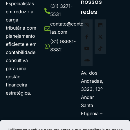
nossas
Especialistas
(31) 3271-
redes
em reduzir a
5531
carga
contato@contd
tributária com
ias.com
planejamento
(31) 98681-
eficiente e em
8382
contabilidade
consultiva
para uma
Av. dos
gestão
Andradas,
financeira
3323, 12º
estratégica.
Andar
Santa
Efigênia –
BH/MG.
Como