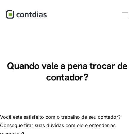
Home
A Empresa
Serviços
Materiais
Quando vale a pena trocar de
contador?
Dúvidas
Blog
Contato
Você está satisfeito com o trabalho de seu contador?
Consegue tirar suas dúvidas com ele e entender as
respostas?