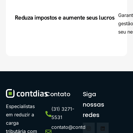
Garant
Reduza impostos e aumente seus lucros
gestão
seu ne
Contato
Siga
nossas
Especialistas
(31) 3271-
redes
em reduzir a
5531
carga
contato@contd
tributária com