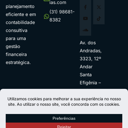
ias.com
planejamento
(31) 98681-
eficiente e em
8382
contabilidade
consultiva
para uma
Av. dos
gestão
Andradas,
financeira
3323, 12º
estratégica.
Andar
Santa
Efigênia –
BH/MG.
Como
chegar