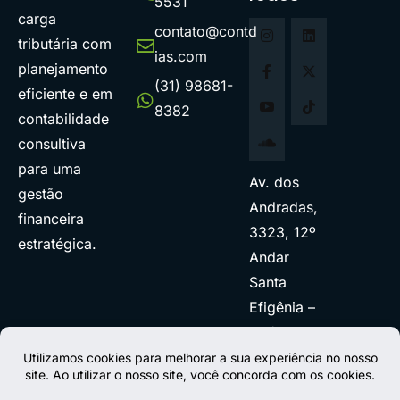
5531
carga
contato@contd
tributária com
ias.com
planejamento
(31) 98681-
eficiente e em
8382
contabilidade
consultiva
para uma
Av. dos
gestão
Andradas,
financeira
3323, 12º
estratégica.
Andar
Santa
Efigênia –
BH/MG.
Como
chegar