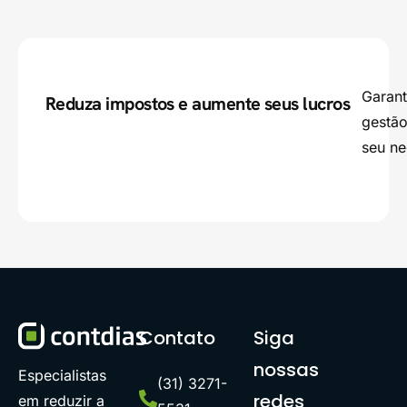
Garant
Reduza impostos e aumente seus lucros
gestão
seu ne
Contato
Siga
nossas
Especialistas
(31) 3271-
redes
em reduzir a