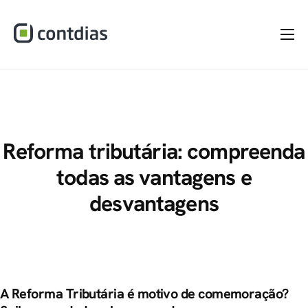
Home
A Empresa
Serviços
Materiais
Reforma tributária: compreenda
todas as vantagens e
Dúvidas
desvantagens
Blog
Contato
A Reforma Tributária é motivo de comemoração?